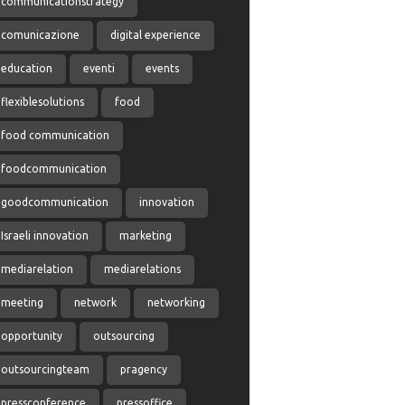
communicationstrategy
comunicazione
digital experience
education
eventi
events
flexiblesolutions
food
food communication
foodcommunication
goodcommunication
innovation
Israeli innovation
marketing
mediarelation
mediarelations
meeting
network
networking
opportunity
outsourcing
outsourcingteam
pragency
pressconference
pressoffice