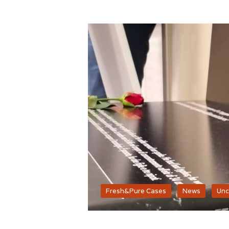
Fresh&Pure Cases
,
News
,
Unc