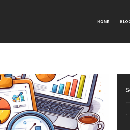
HOME
BLOG
HOME
BLO
CONTACTS
LEGAL & PRIVACY
S