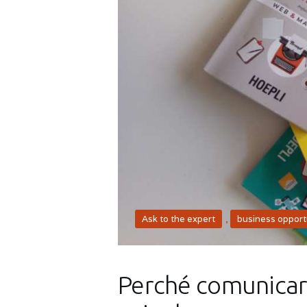
Ask to the expert
,
business opport
Perché comunicare?