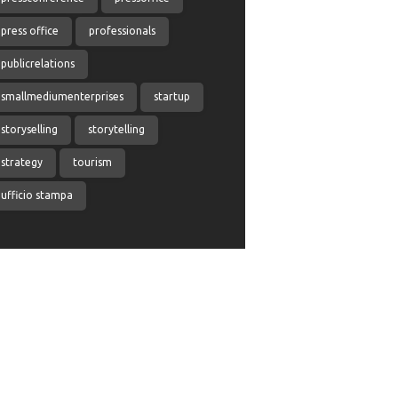
press office
professionals
publicrelations
smallmediumenterprises
startup
storyselling
storytelling
strategy
tourism
ufficio stampa