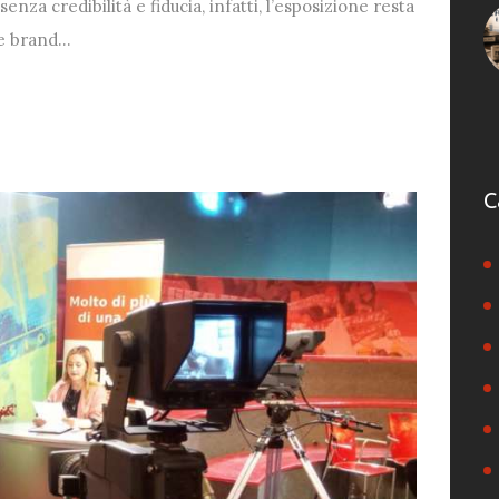
enza credibilità e fiducia, infatti, l’esposizione resta
à e brand…
C