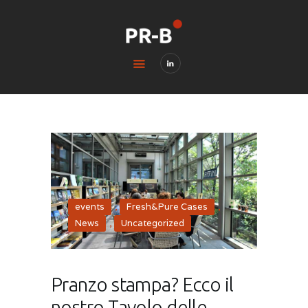
HOME
BLOG
CONTACTS
LEGAL & PRIVACY
events
,
Fresh&Pure Cases
,
News
,
Uncategorized
Pranzo stampa? Ecco il
nostro Tavolo delle