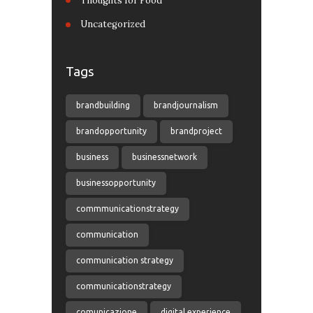
Thoughts for Food
Uncategorized
Tags
brandbuilding
brandjournalism
brandopportunity
brandproject
business
businessnetwork
businessopportunity
commmunicationstrategy
communication
communication strategy
communicationstrategy
comunicazione
digital experience