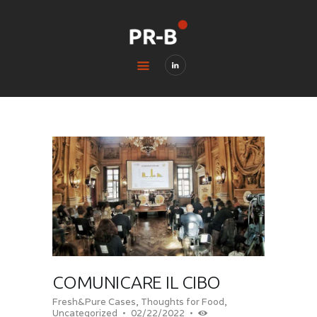
HOME
BLOG
CONTACTS
LEGAL & PRIVACY
COMUNICARE IL CIBO
Fresh&Pure Cases
,
Thoughts for Food
,
Uncategorized
02/22/2022