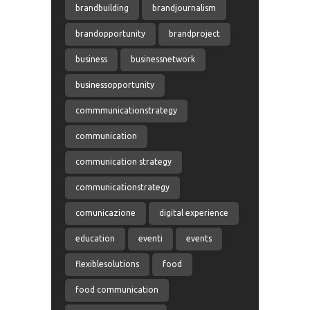
brandbuilding
brandjournalism
brandopportunity
brandproject
business
businessnetwork
businessopportunity
commmunicationstrategy
communication
communication strategy
communicationstrategy
comunicazione
digital experience
education
eventi
events
flexiblesolutions
food
food communication