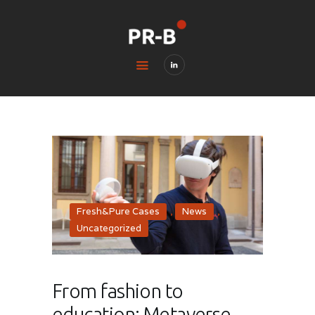
HOME
BLOG
CONTACTS
LEGAL & PRIVACY
Fresh&Pure Cases
,
News
,
Uncategorized
From fashion to
education: Metaverse