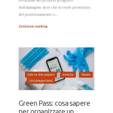
creazione del proprio progetto,
dell’immagine di sé che si vuole proiettare,
del posizionamento e…
Continue reading
Ask to the expert
,
events
,
News
,
Uncategorized
Green Pass: cosa sapere
per organizzare un