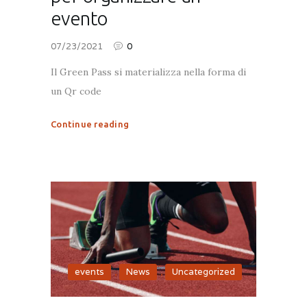
evento
07/23/2021
0
Il Green Pass si materializza nella forma di
un Qr code
Continue reading
events
,
News
,
Uncategorized