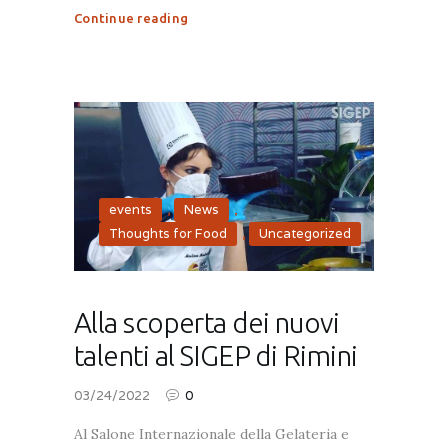
Continue reading
events
,
News
,
Thoughts for Food
,
Uncategorized
Alla scoperta dei nuovi
talenti al SIGEP di Rimini
03/24/2022
0
Al Salone Internazionale della Gelateria e